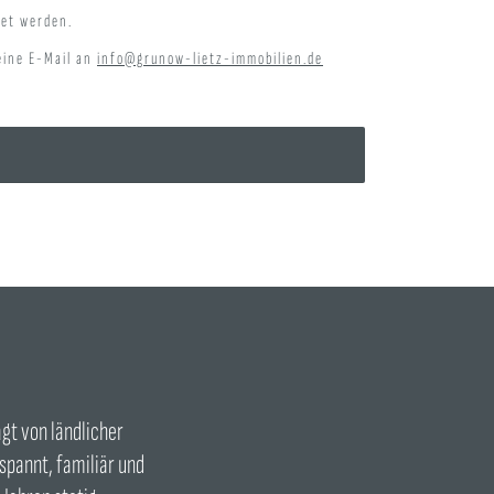
tet werden.
 eine E-Mail an
info@grunow-lietz-immobilien.de
gt von ländlicher
tspannt, familiär und