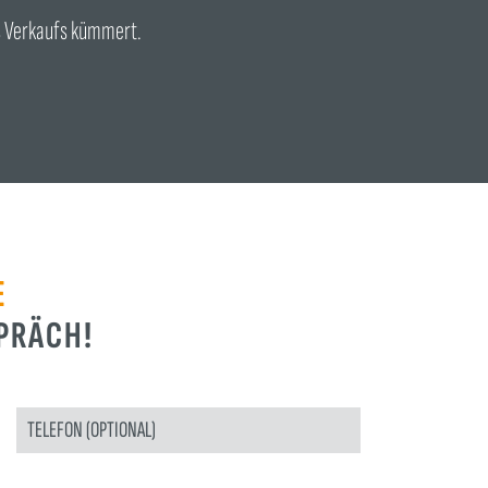
es Verkaufs kümmert.
E
PRÄCH!
E LASSE DIESES FELD LEER.