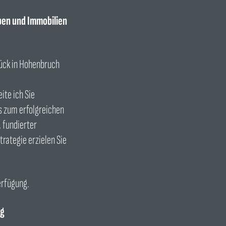
en und Immobilien
tück in Hohenbruch
ite ich Sie
s zum erfolgreichen
 fundierter
rategie erzielen Sie
erfügung.
ng