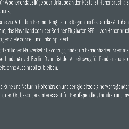
Für Wochenendausflüge oder Urlaube an der Küste ist Hohenbruch also
punkt.
Nähe zur A10, dem Berliner Ring, ist die Region perfekt an das Autob
am, das Havelland oder der Berliner Flughafen BER – von Hohenbruc
tigen Ziele schnell und unkompliziert.
öffentlichen Nahverkehr bevorzugt, findet im benachbarten Kremme
Verbindung nach Berlin. Damit ist der Arbeitsweg für Pendler ebenso 
it, ohne Auto mobil zu bleiben.
s Ruhe und Natur in Hohenbruch und der gleichzeitig hervorragenden
t den Ort besonders interessant für Berufspendler, Familien und In