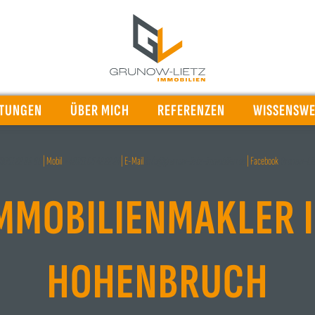
STUNGEN
ÜBER MICH
REFERENZEN
WISSENSWE
3051 22 99 88
| Mobil
+49151 65 42 22 24
| E-Mail
info@grunow-lietz-immobilien.de
| Facebook
Grunow-Lie
MMOBILIENMAKLER 
HOHENBRUCH