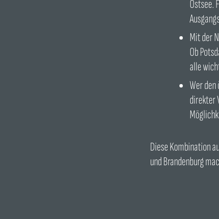
Ostsee. 
Ausgangs
Mit der 
Ob Potsd
alle wich
Wer den 
direkter 
Möglichke
Diese Kombination au
und Brandenburg mach