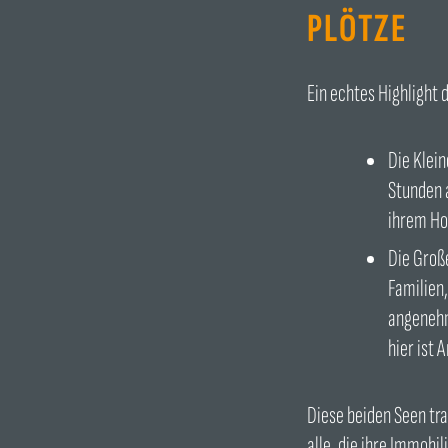
LÖTZE
Ein echtes Highlight 
Die Klein
Stunden 
ihrem Ho
Die Groß
Familien,
angenehm
hier ist 
Diese beiden Seen tra
alle, die ihre Immobi