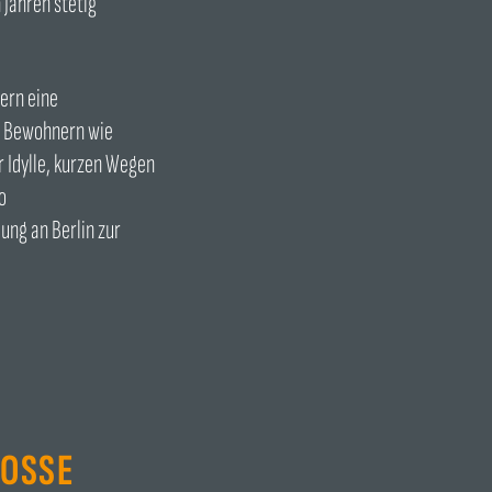
Jahren stetig
dern eine
ei Bewohnern wie
r Idylle, kurzen Wegen
o
ung an Berlin zur
SSE P