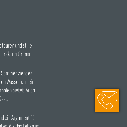
dtouren und stille
 direkt im Grünen
Im Sommer zieht es
aren Wasser und einer
olen bietet. Auch
033051 229988
ässt.
info@grunow-li
ind ein Argument für
nten, die das Leben im