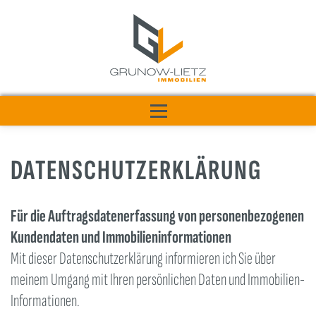
Zum
Inhalt
springen
Menü
IMMOBILIENANGEBOTE
LEISTUNGEN
ÜBER MICH
REFERENZEN
WISSENSWERTES
DATENSCHUTZERKLÄRUNG
RATGEBER
KONTAKT
Für die Auftragsdatenerfassung von personenbezogenen
Kundendaten und Immobilieninformationen
Mit dieser Datenschutzerklärung informieren ich Sie über
meinem Umgang mit Ihren persönlichen Daten und Immobilien-
Informationen.