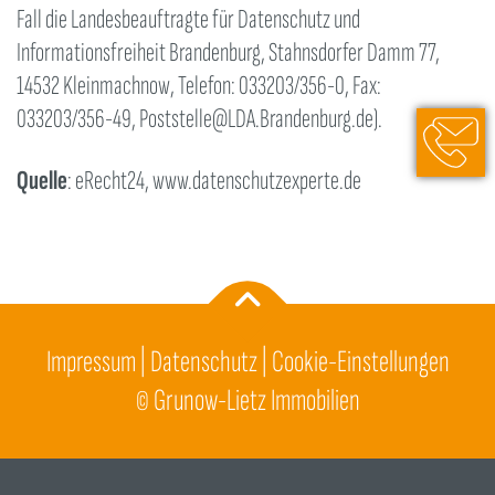
Fall die Landesbeauftragte für Datenschutz und
Informationsfreiheit Brandenburg, Stahnsdorfer Damm 77,
14532 Kleinmachnow, Telefon: 033203/356-0, Fax:
033203/356-49, Poststelle@LDA.Brandenburg.de).
033051 2
info@gru
Quelle
: eRecht24, www.datenschutzexperte.de
Impressum
|
Datenschutz
|
Cookie-Einstellungen
©
Grunow-Lietz Immobilien